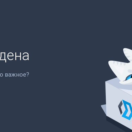
йдена
то важное?