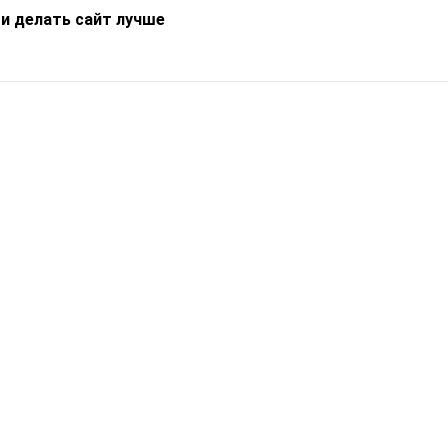
 и делать сайт лучше
Информация
О компании
Новости
Что такое Catapulto
Частые вопросы
Службы доставки
Реферальная программа
Нам доверяют
Публичная оферта
Кейсы
Политика обработки
Блог
персональных данных
Контакты
т-Петербург, пр. Обуховской Обороны, 120Б