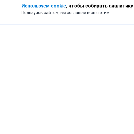
Используем cookie
, чтобы собирать аналитику
Пользуясь сайтом, вы соглашаетесь с этим
Для кого
Тарифы
Бизнесу
Доставка по России
Частным лицам
Интернет-магазинам
Доставка для бизнеса
192012, Санк
и интернет-магазинов