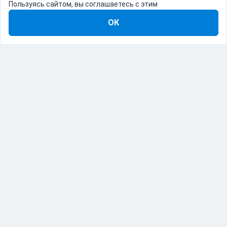
Пользуясь сайтом, вы соглашаетесь с этим
ОК
8-800-555-22-41
Демо Catapulto
Для кого
Тарифы
Информация
О компании
192012, Санкт-Петербург, пр. Обуховской Обороны, 120Б
© Catapulto 2013-
2026