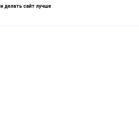
 и делать сайт лучше
Информация
О компании
Новости
Что такое Catapulto
Частые вопросы
Службы доставки
Реферальная программа
Нам доверяют
Публичная оферта
Кейсы
Политика обработки
Блог
персональных данных
Контакты
т-Петербург, пр. Обуховской Обороны, 120Б