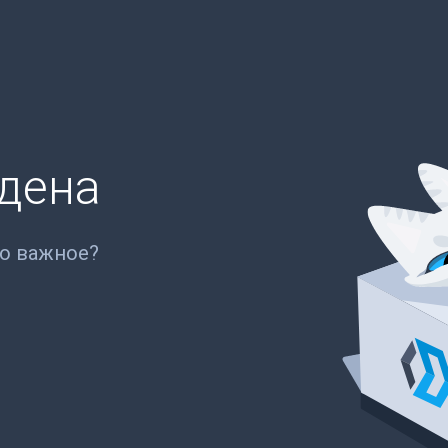
йдена
то важное?