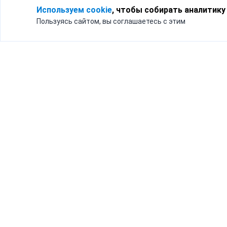
Используем cookie
, чтобы собирать аналитику
Пользуясь сайтом, вы соглашаетесь с этим
Для кого
Тарифы
Бизнесу
Доставка по России
Частным лицам
Интернет-магазинам
Доставка для бизнеса
192012, Санк
и интернет-магазинов