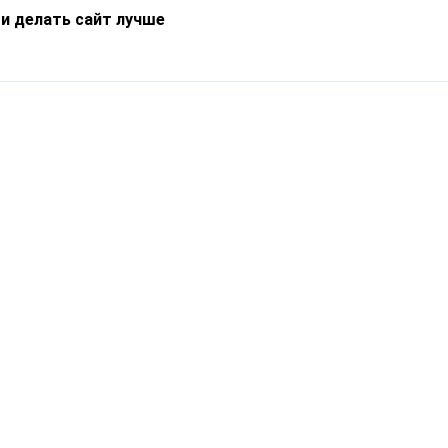
 и делать сайт лучше
Информация
О компании
Новости
Что такое Catapulto
Частые вопросы
Службы доставки
Реферальная программа
Нам доверяют
Публичная оферта
Кейсы
Политика обработки
Блог
персональных данных
Контакты
т-Петербург, пр. Обуховской Обороны, 120Б