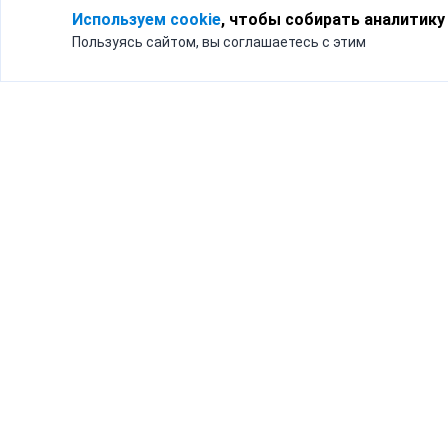
Используем cookie
, чтобы собирать аналитику
Пользуясь сайтом, вы соглашаетесь с этим
Для кого
Тарифы
Бизнесу
Доставка по России
Частным лицам
Интернет-магазинам
Доставка для бизнеса
192012, Санк
и интернет-магазинов