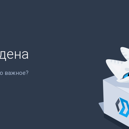
йдена
то важное?