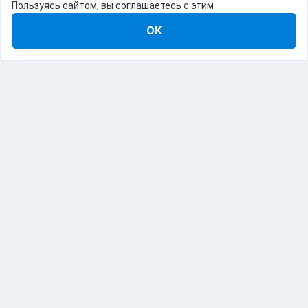
Пользуясь сайтом, вы соглашаетесь с этим
ОК
8-800-555-22-41
Демо Catapulto
Для кого
Тарифы
Информация
О компании
192012, Санкт-Петербург, пр. Обуховской Обороны, 120Б
© Catapulto 2013-
2026