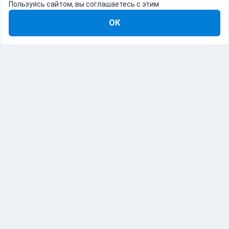
Пользуясь сайтом, вы соглашаетесь с этим
ОК
8-800-555-22-41
Демо Catapulto
Для кого
Тарифы
Информация
О компании
192012, Санкт-Петербург, пр. Обуховской Обороны, 120Б
© Catapulto 2013-
2026