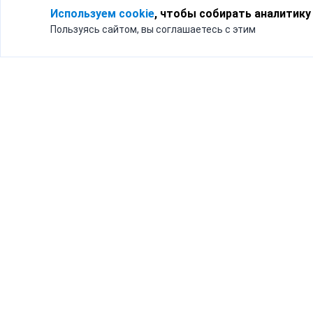
Используем cookie
, чтобы собирать аналитику
Пользуясь сайтом, вы соглашаетесь с этим
Для кого
Тарифы
Бизнесу
Доставка по России
Частным лицам
Интернет-магазинам
Доставка для бизнеса
192012, Санк
и интернет-магазинов