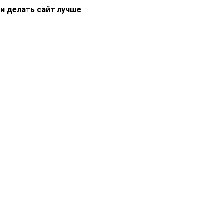
 и делать сайт лучше
Информация
О компании
Новости
Что такое Catapulto
Частые вопросы
Службы доставки
Реферальная программа
Нам доверяют
Публичная оферта
Кейсы
Политика обработки
Блог
персональных данных
Контакты
т-Петербург, пр. Обуховской Обороны, 120Б