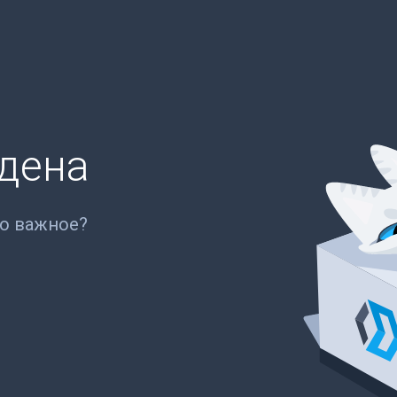
йдена
то важное?