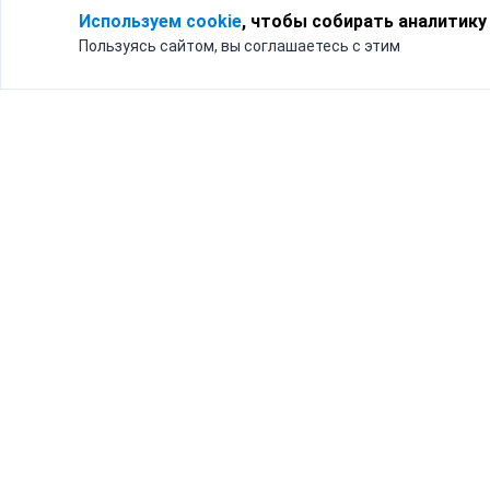
Используем cookie
, чтобы собирать аналитику
Пользуясь сайтом, вы соглашаетесь с этим
Для кого
Тарифы
Бизнесу
Доставка по России
Частным лицам
Интернет-магазинам
Доставка для бизнеса
192012, Санк
и интернет-магазинов