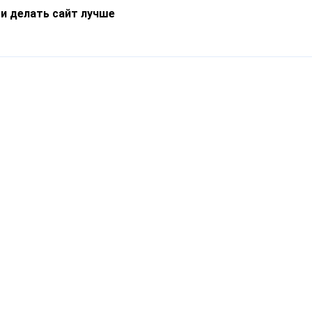
 и делать сайт лучше
Информация
О компании
Новости
Что такое Catapulto
Частые вопросы
Службы доставки
Реферальная программа
Нам доверяют
Публичная оферта
Кейсы
Политика обработки
Блог
персональных данных
Контакты
т-Петербург, пр. Обуховской Обороны, 120Б