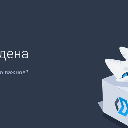
йдена
то важное?