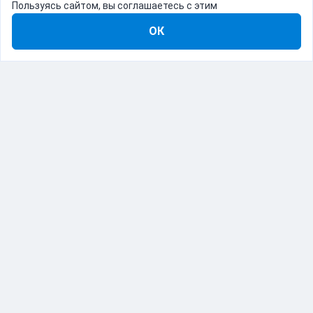
Пользуясь сайтом, вы соглашаетесь с этим
ОК
8-800-555-22-41
Демо Catapulto
Для кого
Тарифы
Информация
О компании
192012, Санкт-Петербург, пр. Обуховской Обороны, 120Б
© Catapulto 2013-
2026