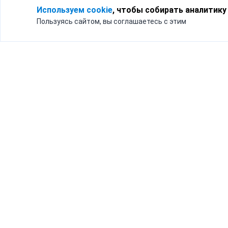
Используем cookie
, чтобы собирать аналитику
Пользуясь сайтом, вы соглашаетесь с этим
Для кого
Тарифы
Бизнесу
Доставка по России
Частным лицам
Интернет-магазинам
Доставка для бизнеса
192012, Санк
и интернет-магазинов