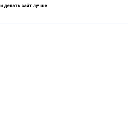
 и делать сайт лучше
Информация
О компании
Новости
Что такое Catapulto
Частые вопросы
Службы доставки
Реферальная программа
Нам доверяют
Публичная оферта
Кейсы
Политика обработки
Блог
персональных данных
Контакты
т-Петербург, пр. Обуховской Обороны, 120Б