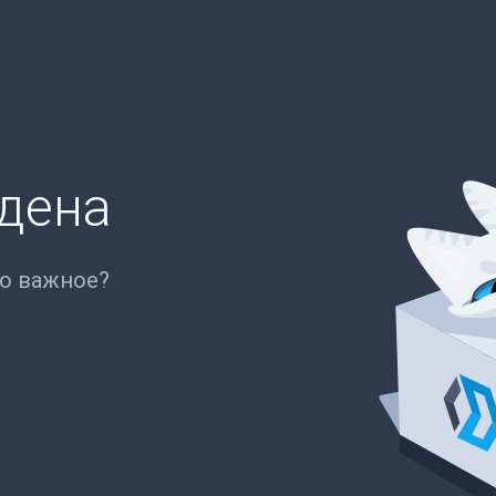
йдена
то важное?