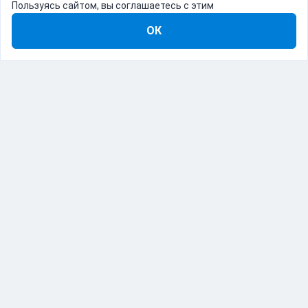
Пользуясь сайтом, вы соглашаетесь с этим
ОК
8-800-555-22-41
Демо Catapulto
Для кого
Тарифы
Информация
О компании
192012, Санкт-Петербург, пр. Обуховской Обороны, 120Б
© Catapulto 2013-
2026