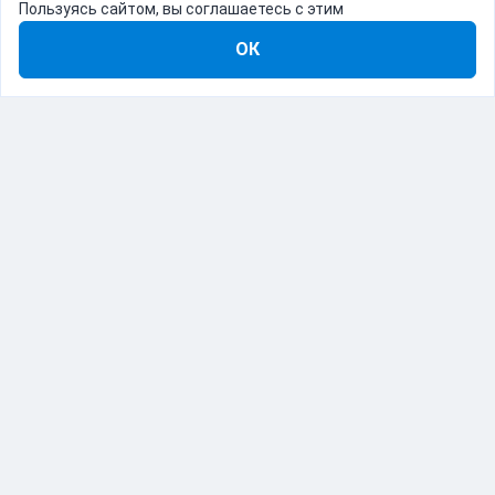
Пользуясь сайтом, вы соглашаетесь с этим
ОК
8-800-555-22-41
Демо Catapulto
Для кого
Тарифы
Информация
О компании
192012, Санкт-Петербург, пр. Обуховской Обороны, 120Б
© Catapulto 2013-
2026