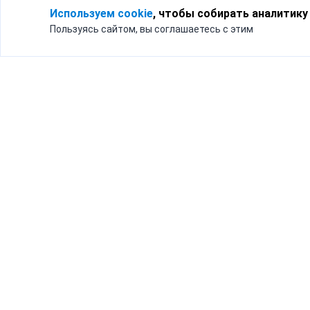
Используем cookie
, чтобы собирать аналитику
Пользуясь сайтом, вы соглашаетесь с этим
Для кого
Тарифы
Бизнесу
Доставка по России
Частным лицам
Интернет-магазинам
Доставка для бизнеса
192012, Санк
и интернет-магазинов