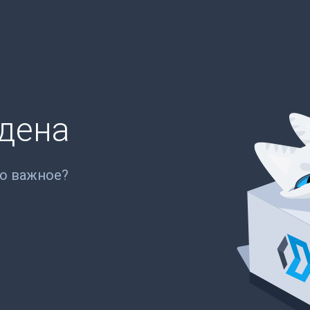
йдена
то важное?