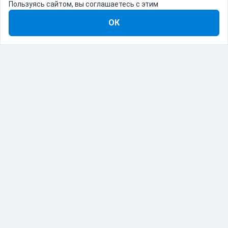
Пользуясь сайтом, вы соглашаетесь с этим
ОК
8-800-555-22-41
Демо Catapulto
Для кого
Тарифы
Информация
О компании
192012, Санкт-Петербург, пр. Обуховской Обороны, 120Б
© Catapulto 2013-
2026