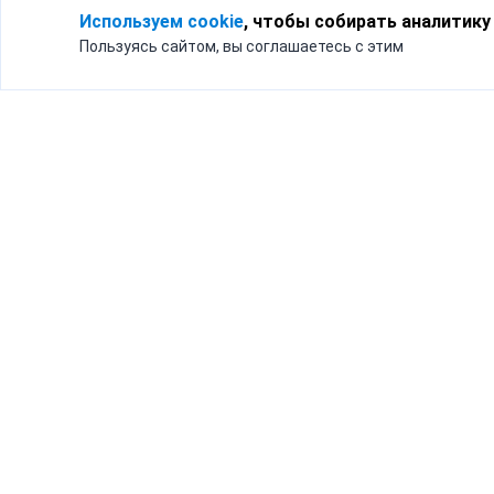
Используем cookie
, чтобы собирать аналитику
Пользуясь сайтом, вы соглашаетесь с этим
Для кого
Тарифы
Бизнесу
Доставка по России
Частным лицам
Интернет-магазинам
Доставка для бизнеса
192012, Санк
и интернет-магазинов