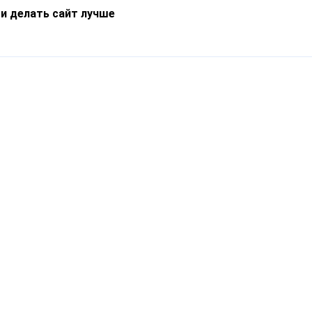
 и делать сайт лучше
Информация
О компании
Новости
Что такое Catapulto
Частые вопросы
Службы доставки
Реферальная программа
Нам доверяют
Публичная оферта
Кейсы
Политика обработки
Блог
персональных данных
Контакты
т-Петербург, пр. Обуховской Обороны, 120Б