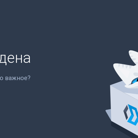
йдена
то важное?