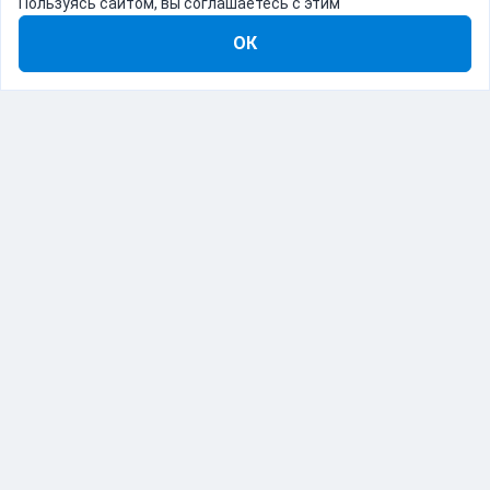
Пользуясь сайтом, вы соглашаетесь с этим
ОК
8-800-555-22-41
Демо Catapulto
Для кого
Тарифы
Информация
О компании
192012, Санкт-Петербург, пр. Обуховской Обороны, 120Б
© Catapulto 2013-
2026