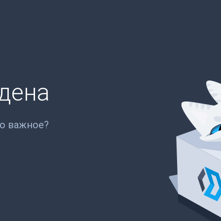
йдена
то важное?