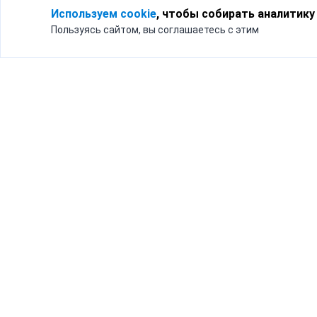
Используем cookie
, чтобы собирать аналитику
Пользуясь сайтом, вы соглашаетесь с этим
Для кого
Тарифы
Бизнесу
Доставка по России
Частным лицам
Интернет-магазинам
Доставка для бизнеса
192012, Санк
и интернет-магазинов