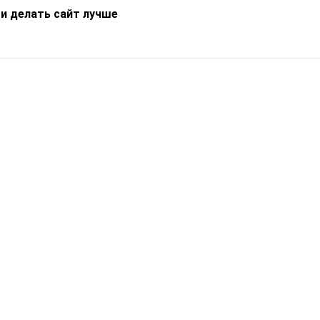
 и делать сайт лучше
Информация
О компании
Новости
Что такое Catapulto
Частые вопросы
Службы доставки
Реферальная программа
Нам доверяют
Публичная оферта
Кейсы
Политика обработки
Блог
персональных данных
Контакты
т-Петербург, пр. Обуховской Обороны, 120Б