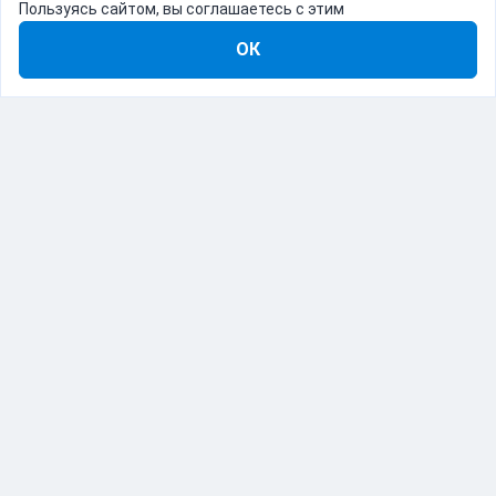
Пользуясь сайтом, вы соглашаетесь с этим
ОК
8-800-555-22-41
Демо Catapulto
Для кого
Тарифы
Информация
О компании
192012, Санкт-Петербург, пр. Обуховской Обороны, 120Б
© Catapulto 2013-
2026