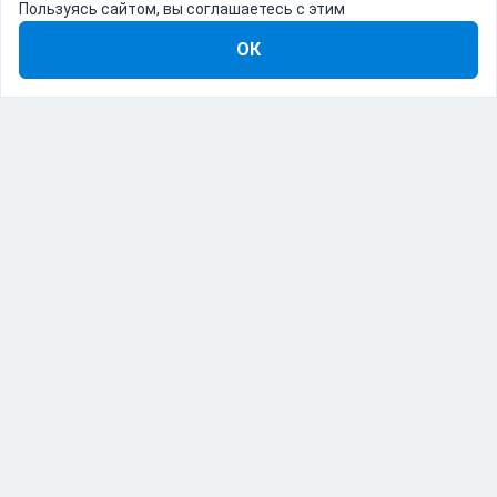
Пользуясь сайтом, вы соглашаетесь с этим
ОК
8-800-555-22-41
Демо Catapulto
Для кого
Тарифы
Информация
О компании
192012, Санкт-Петербург, пр. Обуховской Обороны, 120Б
© Catapulto 2013-
2026