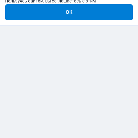
Пользуясь сайтом, вы соглашаетесь с этим
ОК
8-800-555-22-41
Демо Catapulto
Для кого
Тарифы
Информация
О компании
192012, Санкт-Петербург, пр. Обуховской Обороны, 120Б
© Catapulto 2013-
2026