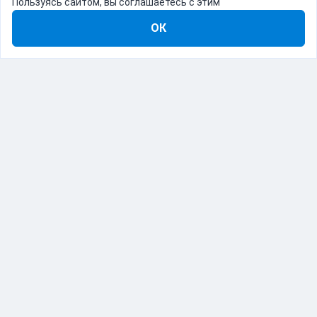
Пользуясь сайтом, вы соглашаетесь с этим
ОК
8-800-555-22-41
Демо Catapulto
Для кого
Тарифы
Информация
О компании
192012, Санкт-Петербург, пр. Обуховской Обороны, 120Б
© Catapulto 2013-
2026