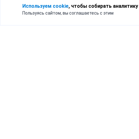
Используем cookie
, чтобы собирать аналитику
Пользуясь сайтом, вы соглашаетесь с этим
Для кого
Тарифы
Бизнесу
Доставка по России
Частным лицам
Интернет-магазинам
Доставка для бизнеса
192012, Санк
и интернет-магазинов