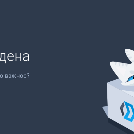
йдена
то важное?