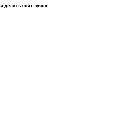
 и делать сайт лучше
Информация
О компании
Новости
Что такое Catapulto
Частые вопросы
Службы доставки
Реферальная программа
Нам доверяют
Публичная оферта
Кейсы
Политика обработки
Блог
персональных данных
Контакты
т-Петербург, пр. Обуховской Обороны, 120Б