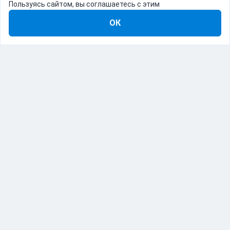
Пользуясь сайтом, вы соглашаетесь с этим
ОК
8-800-555-22-41
Демо Catapulto
Для кого
Тарифы
Информация
О компании
192012, Санкт-Петербург, пр. Обуховской Обороны, 120Б
© Catapulto 2013-
2026