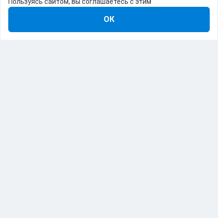
Пользуясь сайтом, вы соглашаетесь с этим
ОК
8-800-555-22-41
Демо Catapulto
Для кого
Тарифы
Информация
О компании
192012, Санкт-Петербург, пр. Обуховской Обороны, 120Б
© Catapulto 2013-
2026