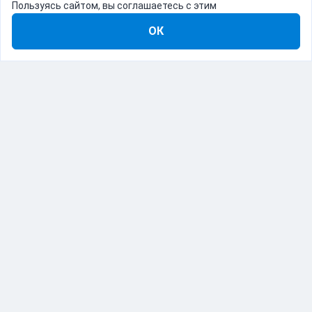
Пользуясь сайтом, вы соглашаетесь с этим
ОК
8-800-555-22-41
Демо Catapulto
Для кого
Тарифы
Информация
О компании
192012, Санкт-Петербург, пр. Обуховской Обороны, 120Б
© Catapulto 2013-
2026