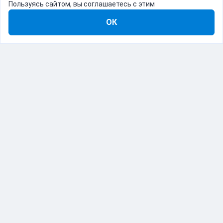
Пользуясь сайтом, вы соглашаетесь с этим
ОК
8-800-555-22-41
Демо Catapulto
Для кого
Тарифы
Информация
О компании
192012, Санкт-Петербург, пр. Обуховской Обороны, 120Б
© Catapulto 2013-
2026