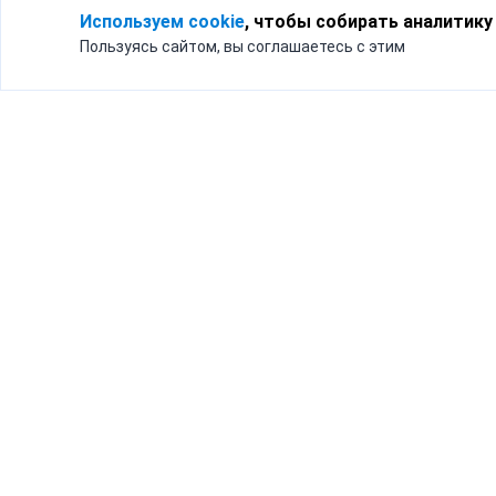
Используем cookie
, чтобы собирать аналитику
Пользуясь сайтом, вы соглашаетесь с этим
Для кого
Тарифы
Бизнесу
Доставка по России
Частным лицам
Интернет-магазинам
Доставка для бизнеса
192012, Санк
и интернет-магазинов