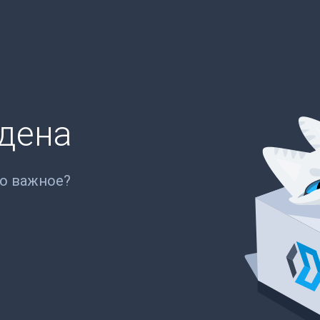
йдена
то важное?