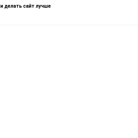
 и делать сайт лучше
Информация
О компании
Новости
Что такое Catapulto
Частые вопросы
Службы доставки
Реферальная программа
Нам доверяют
Публичная оферта
Кейсы
Политика обработки
Блог
персональных данных
Контакты
т-Петербург, пр. Обуховской Обороны, 120Б