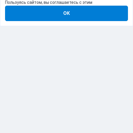
Пользуясь сайтом, вы соглашаетесь с этим
ОК
8-800-555-22-41
Демо Catapulto
Для кого
Тарифы
Информация
О компании
192012, Санкт-Петербург, пр. Обуховской Обороны, 120Б
© Catapulto 2013-
2026