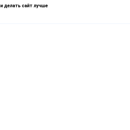
 и делать сайт лучше
Информация
О компании
Новости
Что такое Catapulto
Частые вопросы
Службы доставки
Реферальная программа
Нам доверяют
Публичная оферта
Кейсы
Политика обработки
Блог
персональных данных
Контакты
т-Петербург, пр. Обуховской Обороны, 120Б