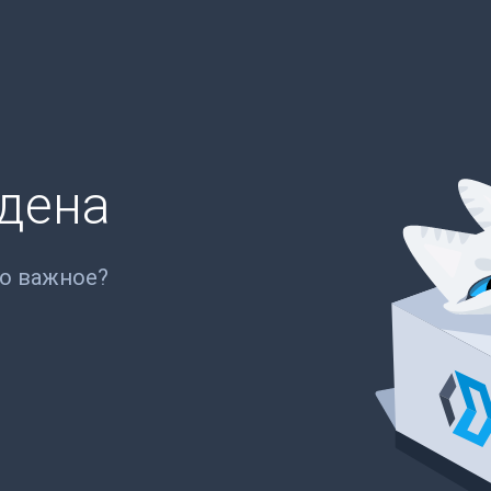
йдена
то важное?