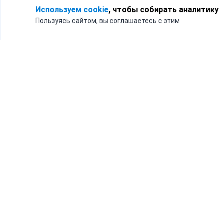
Используем cookie
, чтобы собирать аналитику
Пользуясь сайтом, вы соглашаетесь с этим
Для кого
Тарифы
Бизнесу
Доставка по России
Частным лицам
Интернет-магазинам
Доставка для бизнеса
192012, Санк
и интернет-магазинов