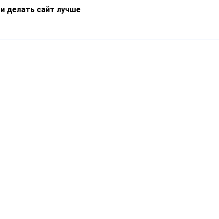
 и делать сайт лучше
Информация
О компании
Новости
Что такое Catapulto
Частые вопросы
Службы доставки
Реферальная программа
Нам доверяют
Публичная оферта
Кейсы
Политика обработки
Блог
персональных данных
Контакты
т-Петербург, пр. Обуховской Обороны, 120Б