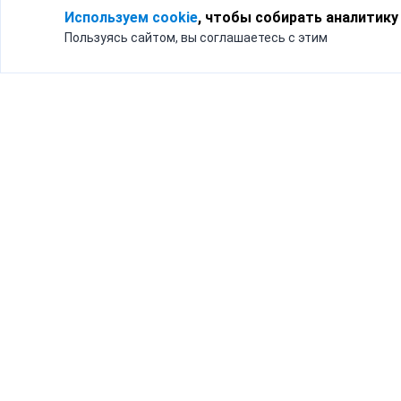
Используем cookie
, чтобы собирать аналитику
Пользуясь сайтом, вы соглашаетесь с этим
Для кого
Тарифы
Бизнесу
Доставка по России
Частным лицам
Интернет-магазинам
Доставка для бизнеса
192012, Санк
и интернет-магазинов