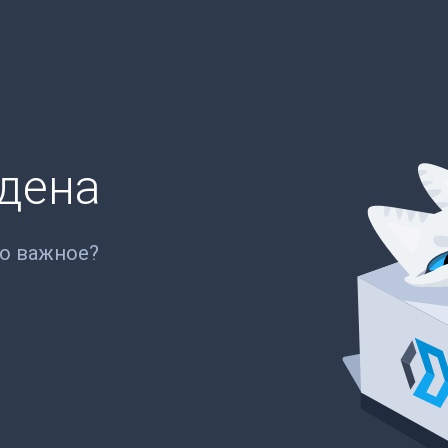
йдена
то важное?