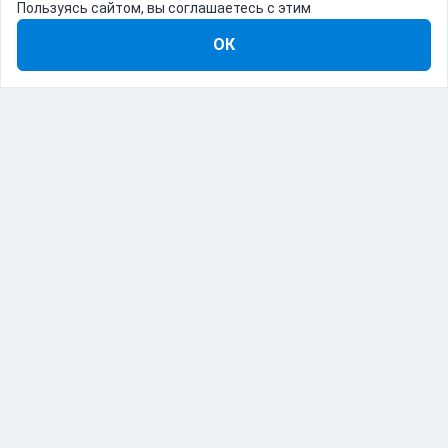
Пользуясь сайтом, вы соглашаетесь с этим
ОК
8-800-555-22-41
Демо Catapulto
Для кого
Тарифы
Информация
О компании
192012, Санкт-Петербург, пр. Обуховской Обороны, 120Б
© Catapulto 2013-
2026