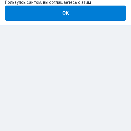
Пользуясь сайтом, вы соглашаетесь с этим
ОК
8-800-555-22-41
Демо Catapulto
Для кого
Тарифы
Информация
О компании
192012, Санкт-Петербург, пр. Обуховской Обороны, 120Б
© Catapulto 2013-
2026