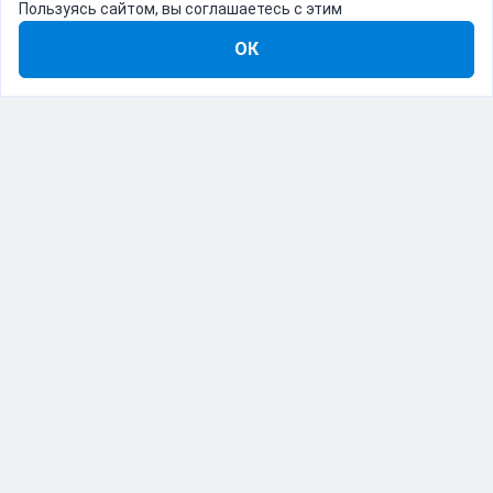
Пользуясь сайтом, вы соглашаетесь с этим
ОК
8-800-555-22-41
Демо Catapulto
Для кого
Тарифы
Информация
О компании
192012, Санкт-Петербург, пр. Обуховской Обороны, 120Б
© Catapulto 2013-
2026