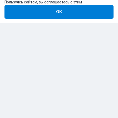
Пользуясь сайтом, вы соглашаетесь с этим
ОК
8-800-555-22-41
Демо Catapulto
Для кого
Тарифы
Информация
О компании
192012, Санкт-Петербург, пр. Обуховской Обороны, 120Б
© Catapulto 2013-
2026