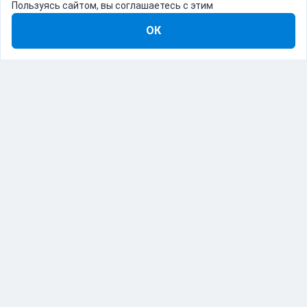
Пользуясь сайтом, вы соглашаетесь с этим
ОК
8-800-555-22-41
Демо Catapulto
Для кого
Тарифы
Информация
О компании
192012, Санкт-Петербург, пр. Обуховской Обороны, 120Б
© Catapulto 2013-
2026