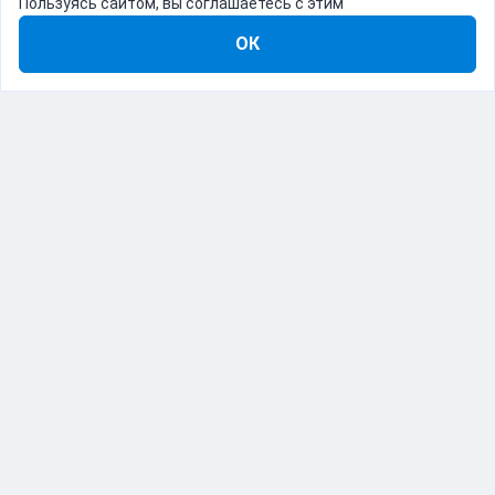
Пользуясь сайтом, вы соглашаетесь с этим
ОК
8-800-555-22-41
Демо Catapulto
Для кого
Тарифы
Информация
О компании
192012, Санкт-Петербург, пр. Обуховской Обороны, 120Б
© Catapulto 2013-
2026