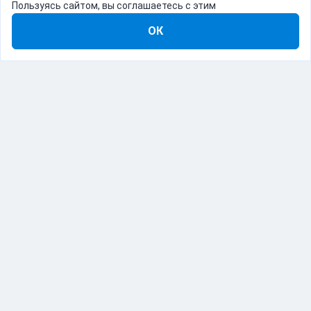
Пользуясь сайтом, вы соглашаетесь с этим
ОК
8-800-555-22-41
Демо Catapulto
Для кого
Тарифы
Информация
О компании
192012, Санкт-Петербург, пр. Обуховской Обороны, 120Б
© Catapulto 2013-
2026