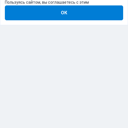
Пользуясь сайтом, вы соглашаетесь с этим
ОК
8-800-555-22-41
Демо Catapulto
Для кого
Тарифы
Информация
О компании
192012, Санкт-Петербург, пр. Обуховской Обороны, 120Б
© Catapulto 2013-
2026