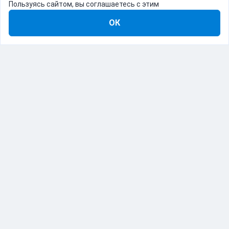
Пользуясь сайтом, вы соглашаетесь с этим
ОК
8-800-555-22-41
Демо Catapulto
Для кого
Тарифы
Информация
О компании
192012, Санкт-Петербург, пр. Обуховской Обороны, 120Б
© Catapulto 2013-
2026