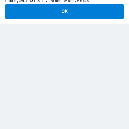
Пользуясь сайтом, вы соглашаетесь с этим
ОК
8-800-555-22-41
Демо Catapulto
Для кого
Тарифы
Информация
О компании
192012, Санкт-Петербург, пр. Обуховской Обороны, 120Б
© Catapulto 2013-
2026