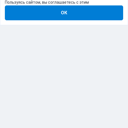
Пользуясь сайтом, вы соглашаетесь с этим
ОК
8-800-555-22-41
Демо Catapulto
Для кого
Тарифы
Информация
О компании
192012, Санкт-Петербург, пр. Обуховской Обороны, 120Б
© Catapulto 2013-
2026