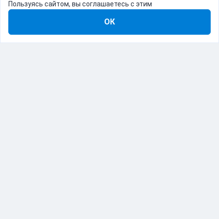
Пользуясь сайтом, вы соглашаетесь с этим
ОК
8-800-555-22-41
Демо Catapulto
Для кого
Тарифы
Информация
О компании
192012, Санкт-Петербург, пр. Обуховской Обороны, 120Б
© Catapulto 2013-
2026