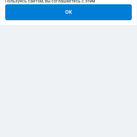
Пользуясь сайтом, вы соглашаетесь с этим
ОК
8-800-555-22-41
Демо Catapulto
Для кого
Тарифы
Информация
О компании
192012, Санкт-Петербург, пр. Обуховской Обороны, 120Б
© Catapulto 2013-
2026