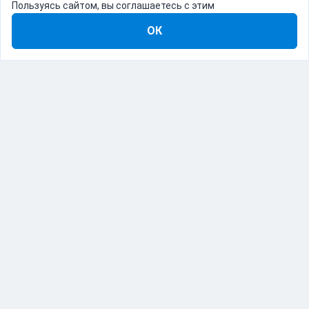
Пользуясь сайтом, вы соглашаетесь с этим
ОК
8-800-555-22-41
Демо Catapulto
Для кого
Тарифы
Информация
О компании
192012, Санкт-Петербург, пр. Обуховской Обороны, 120Б
© Catapulto 2013-
2026