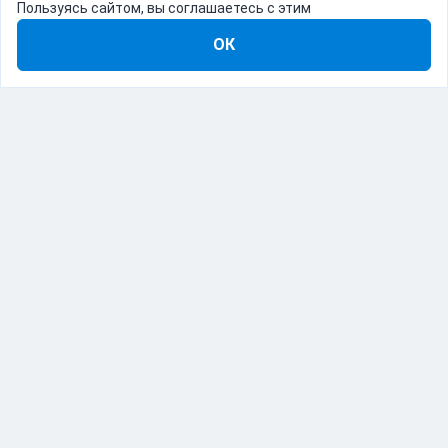
Пользуясь сайтом, вы соглашаетесь с этим
ОК
8-800-555-22-41
Демо Catapulto
Для кого
Тарифы
Информация
О компании
192012, Санкт-Петербург, пр. Обуховской Обороны, 120Б
© Catapulto 2013-
2026