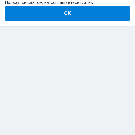
Пользуясь сайтом, вы соглашаетесь с этим
ОК
8-800-555-22-41
Демо Catapulto
Для кого
Тарифы
Информация
О компании
192012, Санкт-Петербург, пр. Обуховской Обороны, 120Б
© Catapulto 2013-
2026