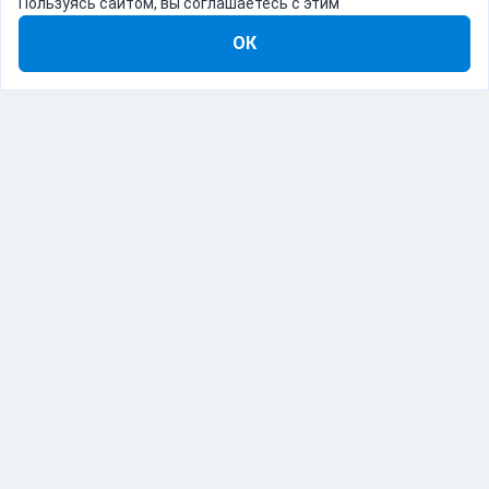
Пользуясь сайтом, вы соглашаетесь с этим
ОК
8-800-555-22-41
Демо Catapulto
Для кого
Тарифы
Информация
О компании
192012, Санкт-Петербург, пр. Обуховской Обороны, 120Б
© Catapulto 2013-
2026