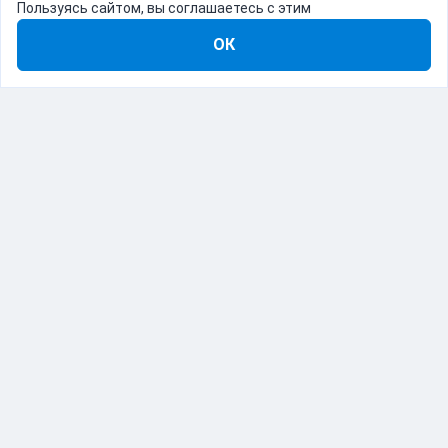
Пользуясь сайтом, вы соглашаетесь с этим
ОК
8-800-555-22-41
Демо Catapulto
Для кого
Тарифы
Информация
О компании
192012, Санкт-Петербург, пр. Обуховской Обороны, 120Б
© Catapulto 2013-
2026