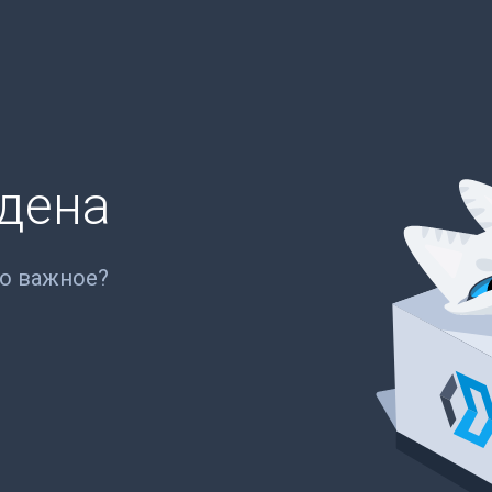
йдена
то важное?