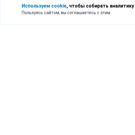
Используем cookie
, чтобы собирать аналитику
Пользуясь сайтом, вы соглашаетесь с этим
Для кого
Тарифы
Бизнесу
Доставка по России
Частным лицам
Интернет-магазинам
Доставка для бизнеса
192012, Санк
и интернет-магазинов