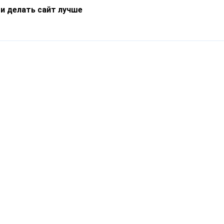
 и делать сайт лучше
Информация
О компании
Новости
Что такое Catapulto
Частые вопросы
Службы доставки
Реферальная программа
Нам доверяют
Публичная оферта
Кейсы
Политика обработки
Блог
персональных данных
Контакты
т-Петербург, пр. Обуховской Обороны, 120Б