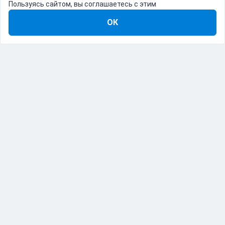
Пользуясь сайтом, вы соглашаетесь с этим
ОК
8-800-555-22-41
Демо Catapulto
Для кого
Тарифы
Информация
О компании
192012, Санкт-Петербург, пр. Обуховской Обороны, 120Б
© Catapulto 2013-
2026